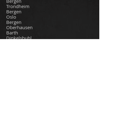
Bergen
Trondheim
Bergen
Oslo
Bergen
Oberhausen
Barth
Dinkelsbuhl
Dettelback
Hauzenberg
Bergen
Saarbrucken
Munich
Darmstad
Essen
Lichtenfels
Wurzburg
Berlin
Norway
Norway
Norway
Norway
Norway
Germany
Germany
Germany